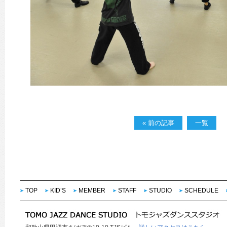
« 前の記事
一覧
TOP
KID’S
MEMBER
STAFF
STUDIO
SCHEDULE