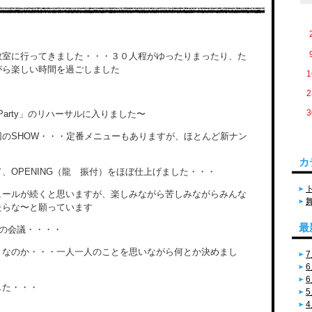
教室に行ってきました・・・３０人程がゆったりまったり、た
がら楽しい時間を過ごしました
1
2
3
 Party」のリハーサルに入りました〜
のSHOW・・・定番メニューもありますが、ほとんど新ナン
カ
、OPENING（龍 振付）をほぼ仕上げました・・・
ュールが続くと思いますが、楽しみながら苦しみながらみんな
たらな〜と願っています
最
制の会議・・・・
となのか・・・一人一人のことを思いながら何とか決めまし
7
6
6
した・・・
5
4