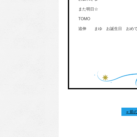
また明日☆
TOMO
追伸 まゆ お誕生日 おめで
« 前