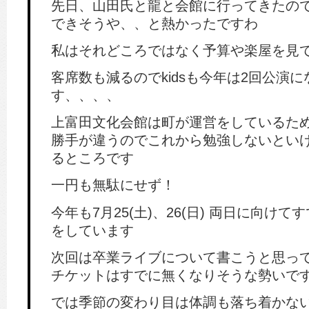
先日、山田氏と龍と会館に行ってきたの
できそうや、、と熱かったですわ
私はそれどころではなく予算や楽屋を見
客席数も減るのでkidsも今年は2回公演
す、、、、
上富田文化会館は町が運営をしているた
勝手が違うのでこれから勉強しないとい
るところです
一円も無駄にせず！
今年も7月25(土)、26(日) 両日に向け
をしています
次回は卒業ライブについて書こうと思っ
チケットはすでに無くなりそうな勢いで
では季節の変わり目は体調も落ち着かな