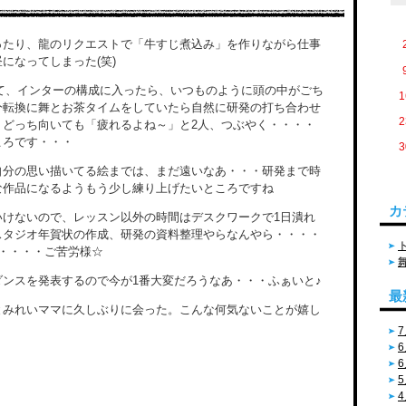
ったり、龍のリクエストで「牛すじ煮込み」を作りながら仕事
になってしまった(笑)
て、インターの構成に入ったら、いつものように頭の中がごち
1
分転換に舞とお茶タイムをしていたら自然に研発の打ち合わせ
2
、どっち向いても「疲れるよね～」と2人、つぶやく・・・・
ころです・・・
3
自分の思い描いてる絵までは、まだ遠いなあ・・・研発まで時
な作品になるようもう少し練り上げたいところですね
カ
いけないので、レッスン以外の時間はデスクワークで1日潰れ
スタジオ年賀状の作成、研発の資料整理やらなんやら・・・・
・・・・ご苦労様☆
ンスを発表するので今が1番大変だろうなあ・・・ふぁいと♪
最
とみれいママに久しぶりに会った。こんな何気ないことが嬉し
7
6
6
5
4