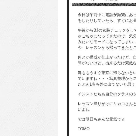
今日は午前中に電話が頻繁にあ
をしたりしていたら、すぐにお昼
午後からBJの衣装チェックをし
ゃごちゃになってきたので、気
みたいなモードになってしまい
今 レッスンから帰ってきたと
何とか構成が仕上がったけど、
間がないけど、出来るだけ素敵
舞ももうすぐ東京に帰らないと
ていますね・・・写真整理から
たぶん1歩も外に出てないと思う
インストたちも自分のクラスのダ
レッスン帰りがけにリカコさん
いよね
では明日もみんな元気で☆
TOMO