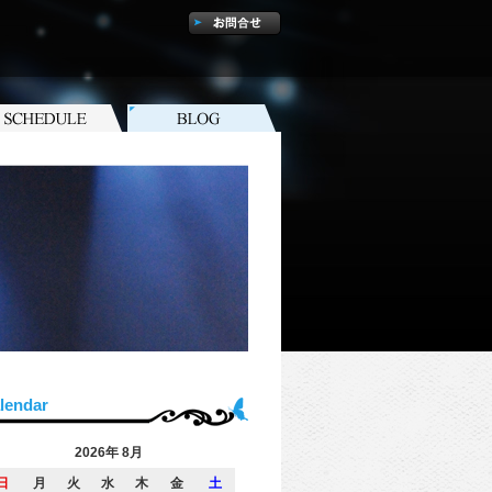
lendar
2026年 8月
日
月
火
水
木
金
土