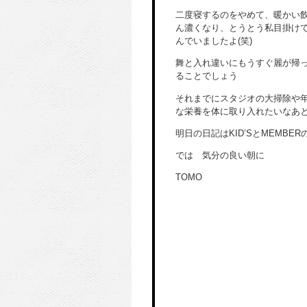
二度寝するのをやめて、暖かい
ん濃くなり、とうとう私目掛け
んでいましたよ(笑)
舞と入れ違いにもうすぐ麗が帰
ることでしょう
それまでにスタジオの大掃除や
な栄養を体に取り入れたいなあ
明日の日記はKID’SとMEMBE
では 気分の良い朝に
TOMO