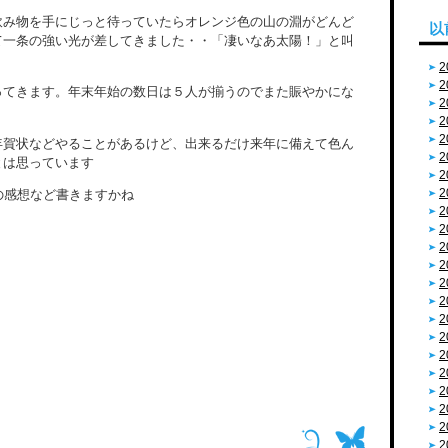
飲み物を手にじっと待っていたらオレンジ色の山の淵がどんど
以
て一条の強い光が差してきました・・「凄いなあ太陽！」と叫
2
2
ってきます。年末年始の数日は５人が揃うのでまた賑やかにな
2
2
2
年賀状などやることがあるけど、出来るだけ来年に備えて色ん
2
とは思っています
2
2
Rの感想など書きますかね
2
2
2
2
2
2
2
2
2
2
2
2
2
2