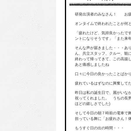
研発出演者のみなさん！ お疲
オンタイムで終われたことが何
「疲れたけど、気持良かったで
ントになりそうです」「また来
そんな声が届きました・・・あ
ん、共立スタッフ、クルー、観
終わって帰ってきて、この高揚
あと痛感しましたね
口々に今日の良かったことばかり
疲れているはずなのに興奮して
昨日は私の誕生日で、麗がいな
祝ってくれました。 うちの長男
ほどの嬉しさでした)
そして今日の朝７時前の電車で舞
担っている舞に「お疲れさん！
もうすぐ日の出の時間・・・