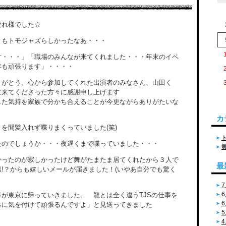
れ様でした☆
ともトモジャズらしかったなあ・・・
す・・・」「職場のみんなが来てくれました・・・年末のイベ
年も頑張ります」・・・・
りがとう、心から参加してくれた出演者のみなさん、山田く
に来てくださった方々に感謝申し上げます
した気持を家族で分かち合えることが今更ながらありがたいな
カ
を間髪入れず喋りまくっていました(笑)
たのでしょうか・・・夜遅くまで喋っていました・・・
かったのが寂しかったけど舞がたまたま居てくれたから３人で
最
!？からも嬉しいメールが届きました！(いやあ自分でも驚く
7
6
が東京に帰っていきました。 龍とは全く違うTJSの仕事を
6
体に気を付けて頑張るんですよ」と見送ってきました
5
4