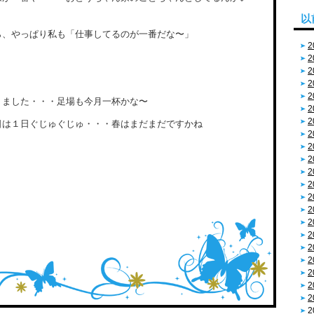
以
ら、やっぱり私も「仕事してるのが一番だな〜」
2
2
2
2
2
りました・・・足場も今月一杯かな〜
2
2
日は１日ぐじゅぐじゅ・・・春はまだまだですかね
2
2
2
2
2
2
2
2
2
2
2
2
2
2
2