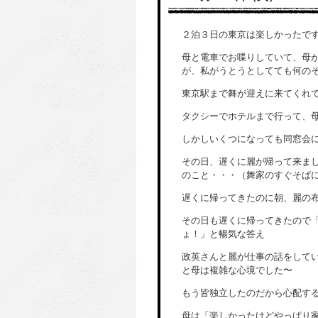
２泊３日の東京は楽しかったで
母と電車でお喋りしていて、母
が、私がうとうとしてても何の
東京駅まで舞が迎えに来てくれ
タクシーでホテルまで行って、
しかしいくつになっても同窓会
その日、遅くに麗が帰って来ま
のこと・・・（舞家のすぐそば
遅くに帰ってきたのに朝、麗の
その日も遅くに帰ってきたので
ょ！」と暢気な答え
政英さんと麗が仕事の話をして
と母は複雑な心境でした〜
もう皆独立したのだから心配す
母は「楽しかったけどやっぱり