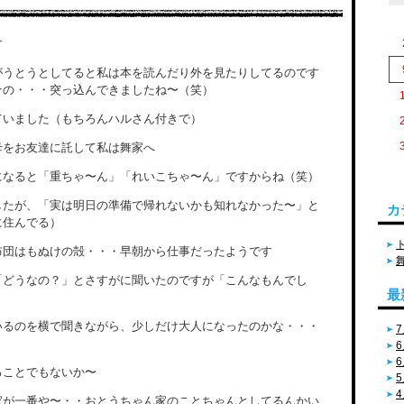
す
がうとうとしてると私は本を読んだり外を見たりしてるのです
その・・・突っ込んできましたね〜（笑）
ていました（もちろんハルさん付きで）
母をお友達に託して私は舞家へ
になると「重ちゃ〜ん」「れいこちゃ〜ん」ですからね（笑）
したが、「実は明日の準備で帰れないかも知れなかった〜」と
カ
に住んでる）
布団はもぬけの殻・・・早朝から仕事だったようです
「どうなの？」とさすがに聞いたのですが「こんなもんでし
最
いるのを横で聞きながら、少しだけ大人になったのかな・・・
7
6
6
ることでもないか〜
5
4
家が一番や〜・・おとうちゃん家のことちゃんとしてるんかい