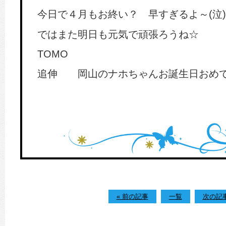
今日で４月もお終い？ 早すぎるよ～(泣)
ではまた明日も元気で頑張ろうね☆
TOMO
追伸 岡山のナホちゃんお誕生日おめで
« 前の記事
一覧
次の記事