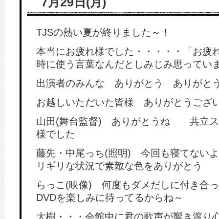
7月29日(月)
TJSの熱い夏が終りました～！
本当にお疲れ様でした・・・・・「お疲
時に使う言葉なんだとしみじみ思ってい
出演者のみんな ありがとう ありがと
お越しいただいた皆様 ありがとうござ
山田(舞台監督) ありがとうね 共立
様でした
藤先・中尾っち(照明) 今回も寝てない
リギリな状況で素敵な色をありがとう
らっこ(映像) 何度もダメだしに付き
DVDを楽しみに待ってるからね～
大樹・・・会館中に君の歌声が響き渡り