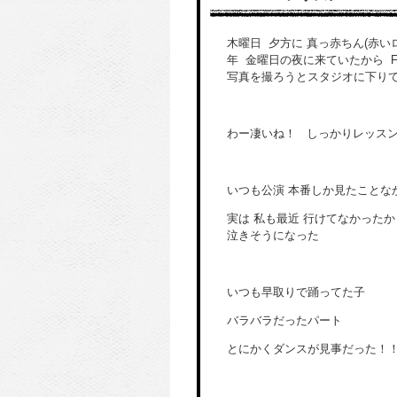
木曜日 夕方に 真っ赤ちん(赤
年 金曜日の夜に来ていたから F
写真を撮ろうとスタジオに下り
わー凄いね！ しっかりレッス
いつも公演 本番しか見たことな
実は 私も最近 行けてなかった
泣きそうになった
いつも早取りで踊ってた子
バラバラだったパート
とにかくダンスが見事だった！