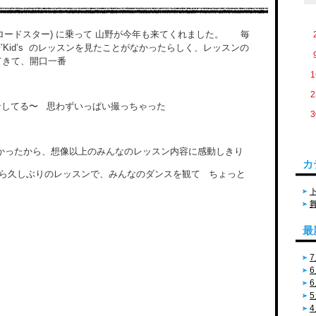
いロードスター) に乗って 山野が今年も来てくれました。 毎
’Kid’s のレッスンを見たことがなかったらしく、レッスンの
てきて、開口一番
1
2
ンしてる〜 思わずいっぱい撮っちゃった
3
かったから、想像以上のみんなのレッスン内容に感動しきり
カ
から久しぶりのレッスンで、みんなのダンスを観て ちょっと
最
7
6
！
6
5
4