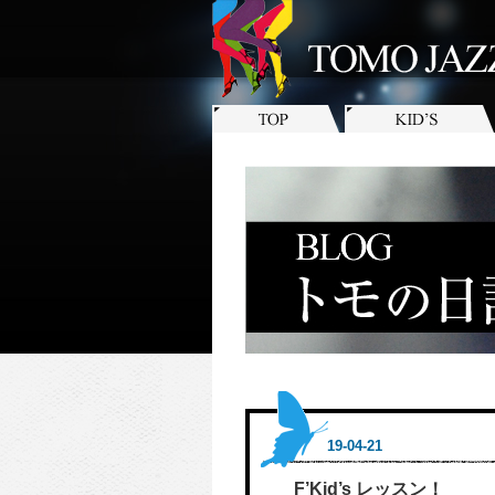
19-04-21
F’Kid’s レッスン！