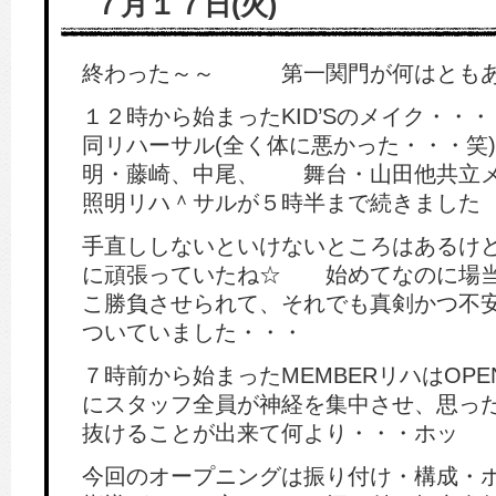
７月１７日(火)
終わった～～ 第一関門が何はともあ
１２時から始まったKID’Sのメイク・・
同リハーサル(全く体に悪かった・・・笑
明・藤崎、中尾、 舞台・山田他共立メ
照明リハ＾サルが５時半まで続きました
手直ししないといけないところはあるけ
に頑張っていたね☆ 始めてなのに場当
こ勝負させられて、それでも真剣かつ不
ついていました・・・
７時前から始まったMEMBERリハはOPE
にスタッフ全員が神経を集中させ、思っ
抜けることが出来て何より・・・ホッ
今回のオープニングは振り付け・構成・