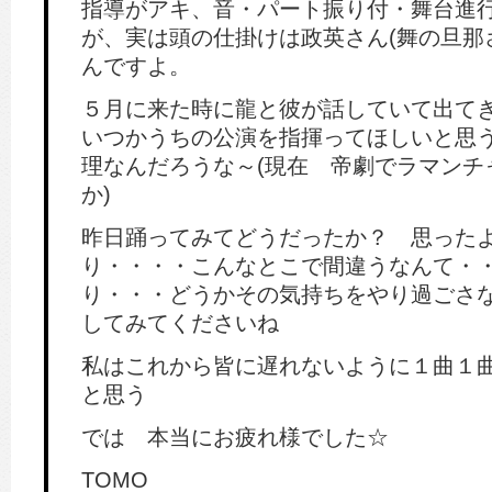
指導がアキ、音・パート振り付・舞台進
が、実は頭の仕掛けは政英さん(舞の旦那
んですよ。
５月に来た時に龍と彼が話していて出て
いつかうちの公演を指揮ってほしいと思
理なんだろうな～(現在 帝劇でラマンチ
か)
昨日踊ってみてどうだったか？ 思った
り・・・・こんなとこで間違うなんて・
り・・・どうかその気持ちをやり過ごさ
してみてくださいね
私はこれから皆に遅れないように１曲１
と思う
では 本当にお疲れ様でした☆
TOMO