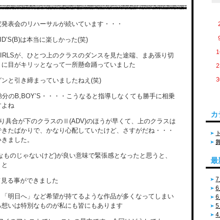
究発表会のリハーサルが続いています・・・
D’S(B)は本当に楽しかった(笑)
1
IRLSが、ひとつ上のクラスのダンスを見た途端、まあ張り切
りに目がキリッとなって一所懸命踊っていました
2
3
ンと引き締まっていましたねえ(笑)
弟分のB,BOY’S・・・・こうなると指導しなくても勝手に相乗
すよね
カ
、仕上がり具合が下のクラスのⅡ(ADV)のほうが早くて、上のクラスは
できたばかりで、かなり心配していたけど、さすがだね・・・
いきました。
なものじゃないけど)が良い意味で緊張感となったと思うと、
最
・と
7
心して見る事ができました
6
」「明日へ」など希望が持てるような作品が多くなってしまい
6
る想いは特別なものが私にも皆にもあります
5
4