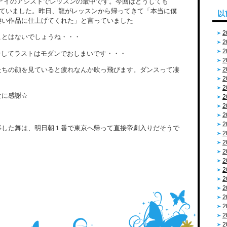
指導とアイのアシストでレッスンの最中です。今回はどうしても
決めていました。昨日、龍がレッスンから帰ってきて「本当に僕
以
凄い作品に仕上げてくれた」と言っていました
2
ことはないでしょうね・・・
2
2
)、そしてラストはモダンでおしまいです・・・
2
たちの顔を見ていると疲れなんか吹っ飛びます。ダンスって凄
2
2
2
なに感謝☆
2
2
2
2
事した舞は、明日朝１番で東京へ帰って直接帝劇入りだそうで
2
2
2
2
2
2
2
2
2
2
2