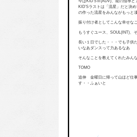
今はKID’SⅢ(ADV)、龍の
KID’Sラストは「流星」だと
の作った流星をみんながもっと
振り付け者としてこんな幸せな
もうすぐユース、SOUL(INT
長い１日でした・・・でも子供
いなあダンスって力あるなあ
そんなことを教えてくれたみん
TOMO
追伸 金曜日に帰って山ほど仕
す・・ふぁいと