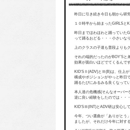
昨日に引き続き今日も朝から研
１０時半から始まったGIRLSとKI
昨日までほわほわと踊っていたG
って踊るおどる・・・小さいな
上のクラスの子達も普段よりもグ
それの端的だったのがBOY’Sと
効果が面白いほどでてくるんで
KID’SⅡ(ADV)とⅢ(B)は
構成やポジションがやっと昨日
踊るたびにみるみる良くなって
本人達の危機感(そんなオーバー
逆に良い経験をしたのでは・・
KID’SⅢ(INT)とADV研は安
今年、つい選曲が「ありがとう
ましたが、それだけ今年に対す