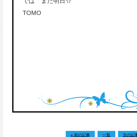
では また明日☆
TOMO
« 前の記事
一覧
次の記事