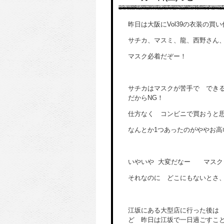
昨日は大阪にVol39の衣装の買
サチカ、マスミ、龍、西野さん
マスク必着だぞー！
サチカはマスクが苦手で でき
だからNG！
仕方なく コンビニで買おうと
なんとか1つあったのがややお高
いやいや 大変だなー マスク
それなのに どこにもないとさ
江坂にある大型店に行った後は
ど 昨日は江坂で一日過ごすこ