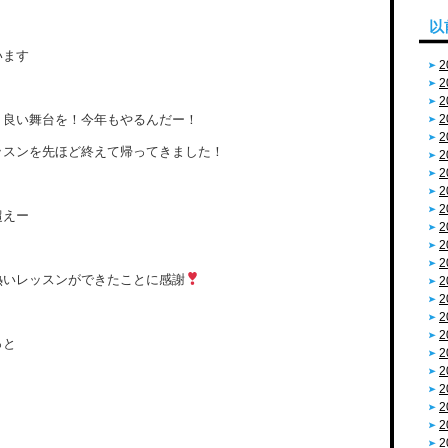
以
います
2
2
2
 良い舞台を！今年もやるんだー！
2
2
ッスンを先ほど終えて帰ってきました！
2
2
2
2
超えー
2
2
2
熱いレッスンができたことに感謝
2
2
2
2
っと
2
2
2
2
2
2