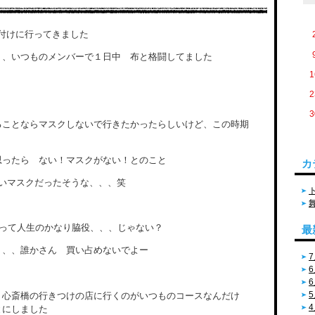
い付けに行ってきました
、、いつものメンバーで１日中 布と格闘してました
1
2
3
ることならマスクしないで行きたかったらしいけど、この時期
思ったら ない！マスクがない！とのこと
カ
いマスクだったそうな、、、笑
って人生のかなり脇役、、、じゃない？
最
、、、誰かさん 買い占めないでよー
7
6
6
5
 心斎橋の行きつけの店に行くのがいつものコースなんだけ
4
とにしました