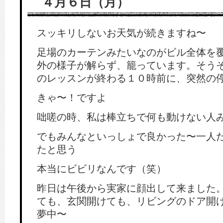
４月６日（月）
スッキリしないお天気が続きますね〜
足場のカーテンみたいなのがビル全体を
外の様子が解らず、籠っています。そう
のレッスンが終わる１０時前に、突然の
きゃ〜！ですよ
咄嗟の時、私は棒立ちで何も動けない人
でもみんなといっしょで良かった〜一人
たと思う
本当にビビリなんです（笑）
昨日は午後から実家に顔出して来ました
ても、玄関開けても、リビングのドア開け
夢中〜