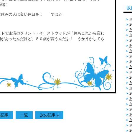
万端！
以
お休みの人は良い休日を！ では☆
2
2
2
トで主演のクリント・イーストウッドが「俺もこれから変わ
2
詞があったんだけど、８０歳が言うんだよ！ うかうかしてら
2
2
2
2
2
2
2
2
2
2
2
2
2
2
2
の記事
一覧
次の記事 »
2
2
2