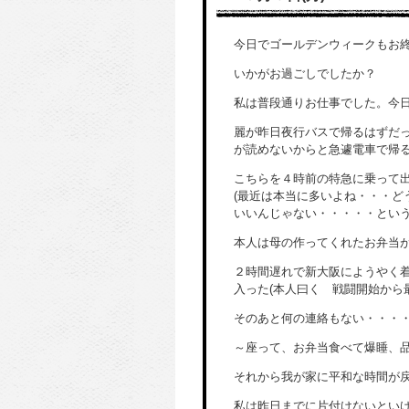
今日でゴールデンウィークもお
いかがお過ごしでしたか？
私は普段通りお仕事でした。今
麗が昨日夜行バスで帰るはずだっ
が読めないからと急遽電車で帰る
こちらを４時前の特急に乗って
(最近は本当に多いよね・・・
いいんじゃない・・・・・という
本人は母の作ってくれたお弁当
２時間遅れで新大阪にようやく
入った(本人曰く 戦闘開始から
そのあと何の連絡もない・・・
～座って、お弁当食べて爆睡、
それから我が家に平和な時間が戻
私は昨日までに片付けないとい