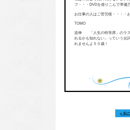
フ・・・DVDを借りこんで準備
お仕事の人はご苦労様・・・・
TOMO
追伸 「人生の特等席」のラス
れるかも知れない」っていう台
れませんよ５０歳！
« 前