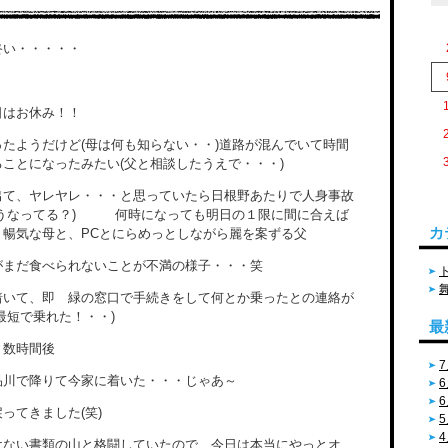
終い・・・・・
日はお休み！！
たようだけど(母は何も知らない・・)道路が混んでいて時間
ことになったみたい(父と相談したうえで・・・)
出て、ヤレヤレ・・・と思っていたら日根野あたりで人身事故
どうなってる？) 何時になっても明日の１限に間に合えば
カ
暢気な母と、PCとにらめっとしながら麗を案ずる父
がまだ食べられないことが不満の様子・・・笑
着いて、即 緑の窓口で手続きをして何とか乗ったとの連絡が
最短で乗れた！・・)
最
・数時間後
7
品川で降りて今家に着いた・・・じゃあ～
6
6
ってきました(笑)
5
4
けない書類の山と格闘していたので、今日は本当にやっとオ