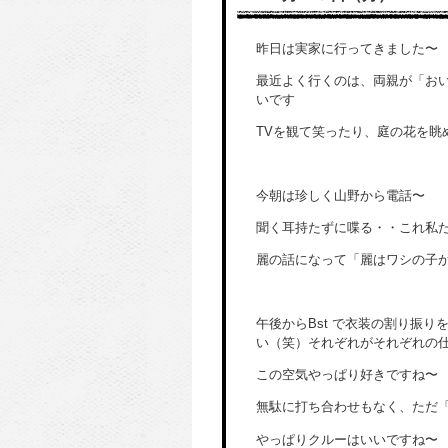
昨日は実家に行ってきました〜
最近よく行くのは、両親が「お
いです
TVを観て笑ったり、庭の花を眺
今朝は珍しく山野から電話〜
聞く耳持たずに喋る・・これ私
麗の話になって「麗はワシの子
午後からBst で衣装の割り振
い（笑）それぞれがそれぞれの
この空気やっぱり好きですね〜
無駄に打ち合わせもなく、ただ
やっぱりクルーはいいですね〜