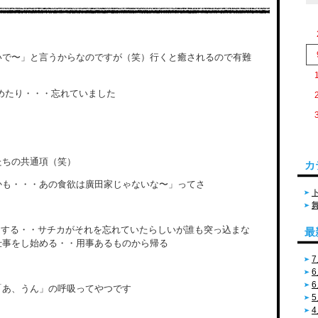
いで〜」と言うからなのですが（笑）行くと癒されるので有難
めたり・・・忘れていました
たちの共通項（笑）
カ
かも・・・あの食欲は廣田家じゃないな〜」ってさ
りをする・・サチカがそれを忘れていたらしいが誰も突っ込まな
最
仕事をし始める・・用事あるものから帰る
7
6
6
「あ、うん」の呼吸ってやつです
5
4