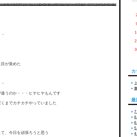
1
・・
2
3
に目が覚めた
カ
・・
が違うのか・・・ヒヤヒヤもんです
最
遅くまでカチカチやっていました
7
6
6
5
して、今日を頑張ろうと思う
4