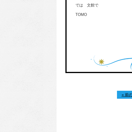
では 文館で
TOMO
« 前