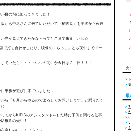
番が目の前に迫ってきました！
大阪から中尾さんに来ていただいて「稽古見」を午後から夜遅
1
とか光が見えてきたかな～ってとこまで来ましたね☆
2
3
電話で打ち合わせしたり、映像の「らっこ」とも夜中までメー
にしていたら・・・・いつの間にか今日は２１日！！！
カ
ンに果歩が遊びに来ていました～
最
ながら「８月からやるのでよろしくお願いします」と踊りたく
した
7
6
ってからKID’Sのアシスタントをした時に子供と関わる仕事
6
や幼稚園の先生！
5
4
のを楽しみにしているよ～