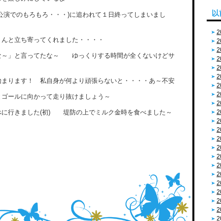
以
公演でのもろもろ・・・)に追われて１日終ってしまいまし
2
くんと立ち寄ってくれました・・・・
2
2
な～」と言ってたな～ ゆっくりする時間が全くないけどサ
2
2
2
始まります！ 私自身が何より頑張らないと・・・・あ～不安
2
2
とゴールに向かって走り抜けましょう～
2
べに行きました(初) 堤防の上でミルク金時を食べました～
2
2
2
2
2
2
2
2
2
2
2
2
2