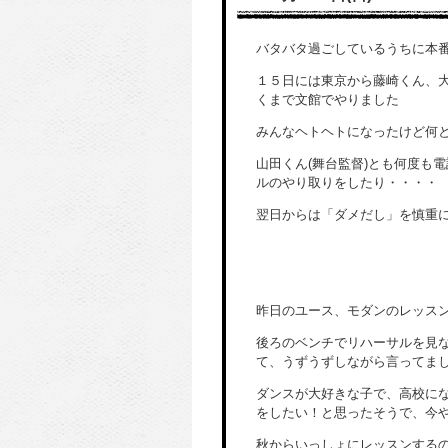
バタバタ過ごしているうちに本
１５日には東京から藤崎くん、
くまで文館でやりました
みんなヘトヘトになったけど何
山田くん(舞台監督)とも何度も
ルのやり取りをしたり・・・・
翌日からは「ダメだし」を慎重
昨日のユース、モダンのレッス
後ろのベンチでリハーサルを見
て、うずうずしながら言ってま
ダンスが大好きな子で、高校にな
をしたい！と思ったそうで、今
秋からいっしょにレッスンする