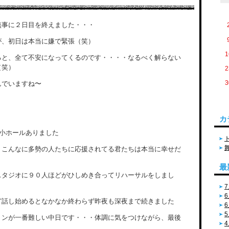
無事に２日目を終えました・・・
が、初日は本当に嫌で緊張（笑）
1
ると、全て不安になってくるのです・・・・なるべく解らない
（笑）
2
3
んでいますね〜
カ
が小ホールありました
こんなに多勢の人たちに応援されてる君たちは本当に幸せだ
最
スタジオに９０人ほどがひしめき合ってリハーサルをしまし
7
6
ど話し始めるとなかなか終わらず昨夜も深夜まで続きました
6
5
ョンが一番難しい中日です・・・体調に気をつけながら、最後
4