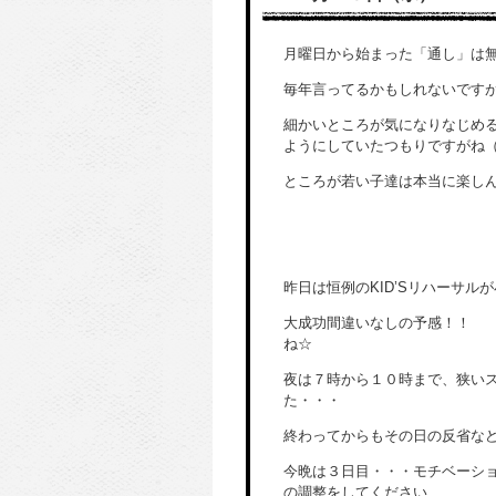
月曜日から始まった「通し」は
毎年言ってるかもしれないです
細かいところが気になりなじめ
ようにしていたつもりですがね
ところが若い子達は本当に楽し
昨日は恒例のKID’Sリハーサル
大成功間違いなしの予感！！ 
ね☆
夜は７時から１０時まで、狭い
た・・・
終わってからもその日の反省な
今晩は３日目・・・モチベーシ
の調整をしてください