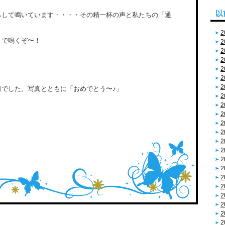
以
らして鳴いています・・・・その精一杯の声と私たちの「通
・
2
まで鳴くぞ〜！
2
2
2
2
2
2
日でした。写真とともに「おめでとう〜♪」
2
2
2
2
2
2
2
2
2
2
2
2
2
2
2