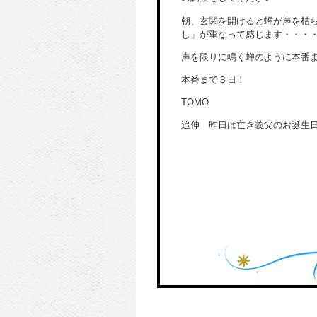
朝、玄関を開けると蝉が声を枯
し」が重なって感じます・・・
声を限りに鳴く蝉のように本番
本番まで３日！
TOMO
追伸 昨日は亡き義父のお誕生