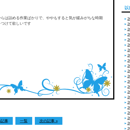
以
からは詰める作業ばかりで、ややもすると気が緩みがちな時期
2
をつけて欲しいです
2
2
2
2
2
2
2
2
2
2
2
2
2
2
2
2
2
2
2
の記事
一覧
次の記事 »
2
2