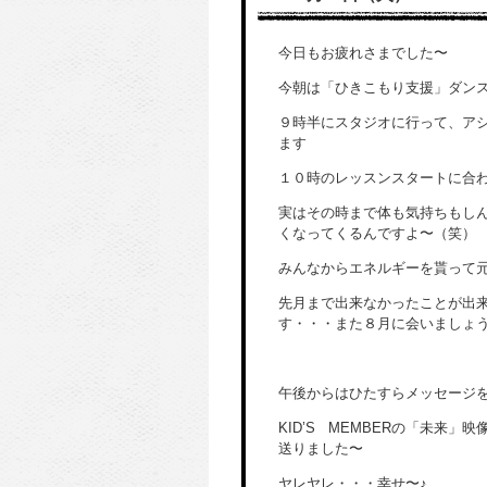
今日もお疲れさまでした〜
今朝は「ひきこもり支援」ダン
９時半にスタジオに行って、ア
ます
１０時のレッスンスタートに合
実はその時まで体も気持ちもし
くなってくるんですよ〜（笑）
みんなからエネルギーを貰って
先月まで出来なかったことが出
す・・・また８月に会いましょ
午後からはひたすらメッセージ
KID’S MEMBERの「未来」
送りました〜
ヤレヤレ・・・幸せ〜♪