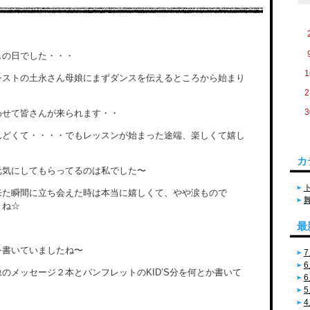
スの日でした・・・
1
シストの土永さん母娘にまずダンスを伝えるところから始まり
2
3
わせて皆さんが来られます・・
んどくて・・・・でもレッスンが始まった途端、楽しくて嬉し
カ
元気にしてもらってるのは私でした〜
来た瞬間に立ち会えた時は本当に嬉しくて、やや涙もので
うね☆
最
を書いていましたね〜
7
6
映像のメッセージ２本とパンフレットのKID’S分を何とか書いて
6
5
4