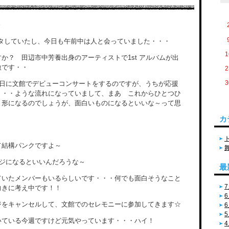
～
バタしていたし、今日も午前中は人と会っていました・・・
1
か？ 田辺市中芳養出身のアーティストで1st アルバムが出
激です・・
2
3
4日に文館でデビューコンサートをするのですが、うちが応援
・・・ような流れになっていまして、まあ これからひとつひ
く形になるのでしょうが、面白いものになるといいな～って思
カ
て結構パンクですよ～
ージになるといいんだろうな～
最
ていたメンバーもいるらしいです・・・何でも面白そうなこと
7
向きに考え中です！！
6
ジをキャンセルして、文館でのセレモニーに参加してきます☆
6
5
いている今週ですけど元気やっています・・・ハイ！
4