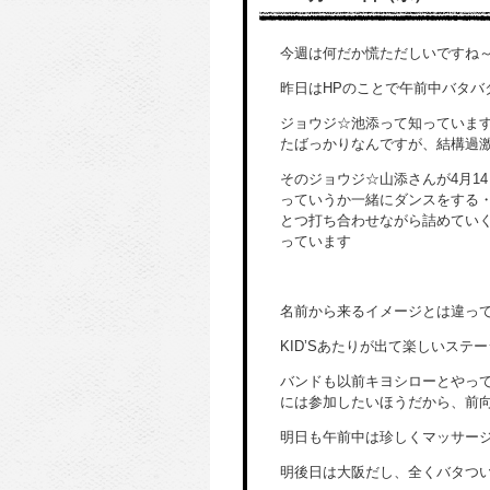
今週は何だか慌ただしいですね
昨日はHPのことで午前中バタ
ジョウジ☆池添って知っています
たばっかりなんですが、結構過
そのジョウジ☆山添さんが4月1
っていうか一緒にダンスをする
とつ打ち合わせながら詰めてい
っています
名前から来るイメージとは違っ
KID’Sあたりが出て楽しいステ
バンドも以前キヨシローとやっ
には参加したいほうだから、前
明日も午前中は珍しくマッサー
明後日は大阪だし、全くバタつ