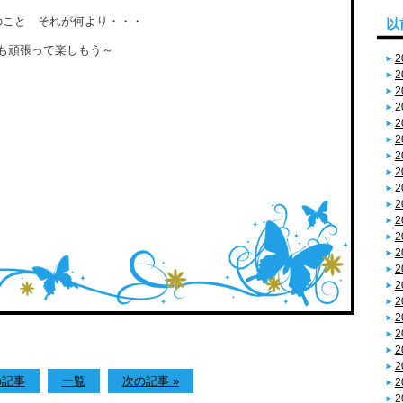
のこと それが何より・・・
以
・私も頑張って楽しもう～
2
2
2
2
2
2
2
2
2
2
2
2
2
2
2
2
2
2
2
2
の記事
一覧
次の記事 »
2
2