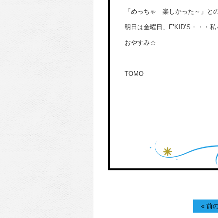
「めっちゃ 楽しかった～」と
明日は金曜日、F’KID’S・・
おやすみ☆
TOMO
« 前