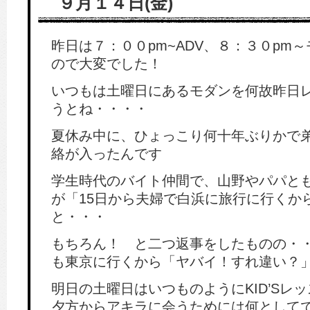
９月１４日(金)
昨日は７：００pm~ADV、８：３０pm
ので大変でした！
いつもは土曜日にあるモダンを何故昨日
うとね・・・・
夏休み中に、ひょっこり何十年ぶりかで
絡が入ったんです
学生時代のバイト仲間で、山野やパパと
が「15日から夫婦で白浜に旅行に行くか
と・・・
もちろん！ と二つ返事をしたものの・・
も東京に行くから「ヤバイ！すれ違い？
明日の土曜日はいつものようにKID’Sレ
夕方からアキラに会うためには何としてで